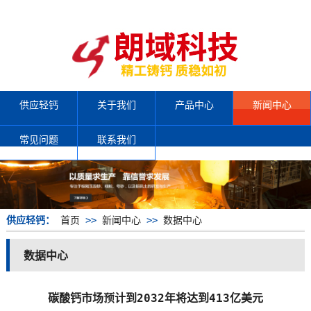
供应轻钙
关于我们
产品中心
新闻中心
常见问题
联系我们
供应轻钙：
首页
>>
新闻中心
>>
数据中心
数据中心
碳酸钙市场预计到2032年将达到413亿美元