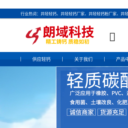
行业热词：井陉轻钙、井陉轻钙厂家、井陉轻钙粉厂家、井

供应轻钙
关于我们
产品