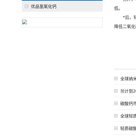
优品氢氧化钙
低。
*后，轻质
降低二氧化
全球纳
预计到2
碳酸钙市
全球轻质
轻质碳