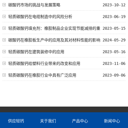
碳酸钙市场的挑战与发展策略
2023-10-12
轻质碳酸钙在电缆制造中的风险分析
2023-06-19
轻质碳酸钙填充剂：橡胶制品企业实现节能减排的重
2023-05-15
要途径
碳酸钙在橡胶板生产中的应用及其对材料性能的影响
2024-05-29
轻质碳酸钙在建筑装修中的应用
2023-05-16
轻质碳酸钙给塑料行业带来的改变和应用
2023-11-06
轻质碳酸钙在橡胶行业中具有广泛应用
2023-09-06
供应轻钙
关于我们
产品中心
新闻中心