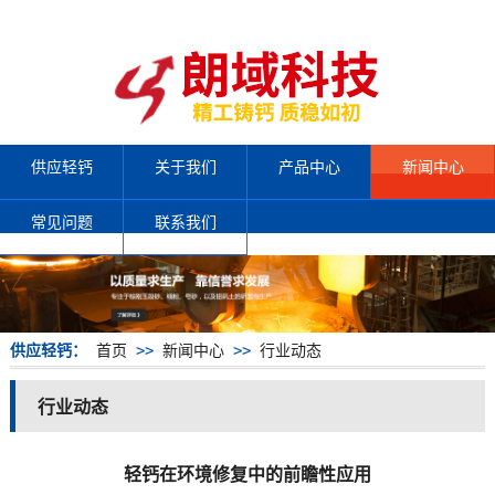
供应轻钙
关于我们
产品中心
新闻中心
常见问题
联系我们
供应轻钙：
首页
>>
新闻中心
>>
行业动态
行业动态
轻钙在环境修复中的前瞻性应用