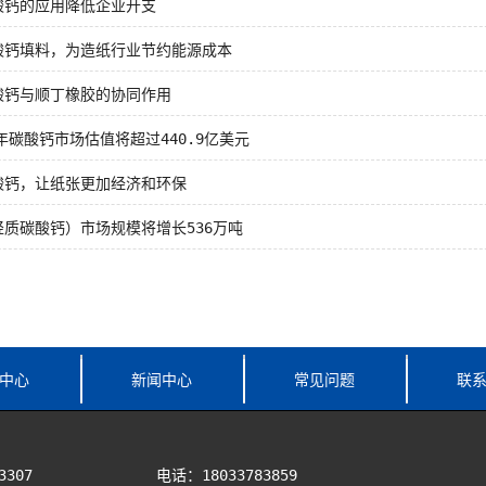
酸钙的应用降低企业开支
酸钙填料，为造纸行业节约能源成本
酸钙与顺丁橡胶的协同作用
8年碳酸钙市场估值将超过440.9亿美元
酸钙，让纸张更加经济和环保
轻质碳酸钙）市场规模将增长536万吨
中心
新闻中心
常见问题
联
3307
电话：18033783859