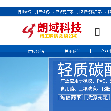
行业热词：井陉轻钙、井陉轻钙厂家、井陉轻钙粉厂家、井

供应轻钙
关于我们
产品