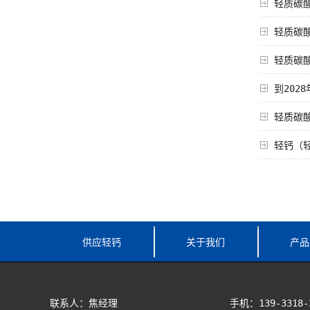
轻质碳
轻质碳
轻质碳
到202
轻质碳
轻钙（
供应轻钙
关于我们
产品
联系人：焦经理
手机：139-3318-