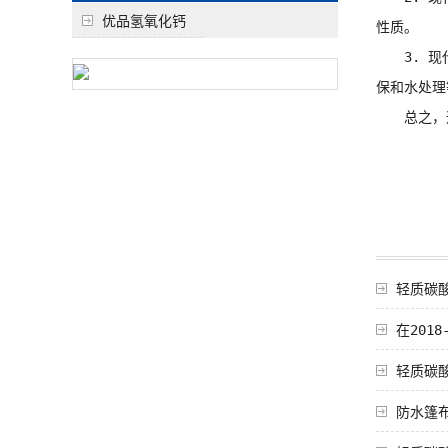
优品氢氧化钙
性质。
3. 现代
保和水处理
总之，通
轻质碳
在201
轻质碳
防水篷