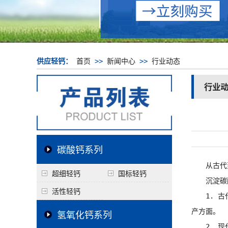
供应轻钙：
首页
>>
新闻中心
>>
行业动态
行业
碳酸钙系列
从古代到
超细轻钙
国标轻钙
沉淀碳酸
活性轻钙
1. 古
产方面。
氢氧化钙系列
2. 现代