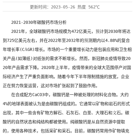
更新时间：
2023-05-26
热度
562℃
2021-2030年碳酸钙市场分析
2021年，全球碳酸钙市场规模为472亿美元，预计到2030年将达
到725亿美元左右，并在2022年至2032年的预测期内以4.88%的复合
年增长率(CAGR)增长。市场的一个重要增长动力是包装应用和卫生相
关产品(如薄纸)对纸张的需求不断增长。然而，新冠肺炎疫情导致20
20年产品需求下降。2020年上半年，疫情带来的全球大范围停产对国
际经济产生了严重负面影响。随着今年下半年限制措施的放宽，企业
正在努力恢复运营，这对市场扩张起到了鼓励作用。
在合成配方CaCO3中，碳酸钙是一种被处理的材料化合物。大约
4%的地球表面被认为是由碳酸钙组成的。它通常以矿物和岩石的形式
出现，其中一些含有矿物方解石、石灰石、白垩、大理石和文石。碳
酸钙的自然状态和纯结构都被使用。纯碳酸钙是从自然资源中提取
的，使用各种技术，包括采矿和采石。目前，碳酸钙常用作矿物填充