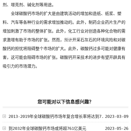
剂、增亮剂、碱化剂等用途。
全球碳酸钙市场的扩大是由建筑活动的增加和造纸、纸浆、塑
料、汽车等各种行业的需求增加推动的。此外，制药企业药片生产的
增加刺激了市场的整体扩张。此外，化工行业对创造各种化合物的需
求激增有助于市场的扩张。然而，预计开采石灰石的环境风险和对碳
酸钙的担忧将阻碍整个市场的扩大。此外，碳酸钙过多可能对健康有
害，这可能会阻碍市场的扩张。碳酸钙开采技术的进步有望开辟具有
吸引力的市场潜力。
您可能对以下信息感兴趣？
2013-2019年全球碳酸钙市场年复合增长率将达到7.
2023-03-09
0%
到2032年全球碳酸钙市场或将超761亿美元
2023-05-26