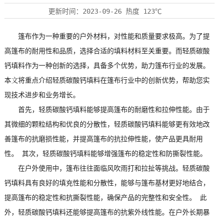
更新时间：
2023-09-26
热度
123℃
篷布作为一种重要的户外材料，对性能和质量要求极高。为了提
高篷布的耐用性和品质，选择合适的填料材料至关重要。而
轻质碳酸
钙
填料作为一种创新的选择，具备多个优势，助力篷布行业的发展。
本文将重点介绍
轻质碳酸钙
填料在篷布行业中的创新优势，帮助您实
现技术进步和业务增长。
首先，
轻质碳酸钙
填料能够提高篷布的耐磨性和拉伸性能。由于
其微细的颗粒结构和优良的分散性，轻质碳酸钙填料能够更有效地改
善篷布的抗磨损性能，并提高篷布的抗拉伸性能，使产品更具耐用
性。 其次，轻质碳酸钙填料能够增强篷布的稳定性和防撕裂性能。
在户外使用中，篷布往往面临风吹雨打和拉扯等挑战。轻质碳酸
钙填料具有良好的填充性能和分散性，能够与篷布基材更好地结合，
提高篷布的稳定性和抗撕裂性能，确保产品的完整性和安全性。 此
外，轻质碳酸钙填料还能够提高篷布的抗紫外线性能。在户外长期暴