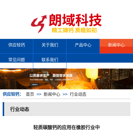
供应轻钙
关于我们
产品中心
新闻中心
常见问题
联系我们
供应轻钙：
首页
>>
新闻中心
>>
行业动态
行业动态
轻质碳酸钙的应用在橡胶行业中